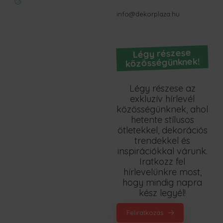
info@dekorplaza.hu
Légy részese
közösségünknek!
Légy részese az
exkluzív hírlevél
közösségünknek, ahol
hetente stílusos
ötletekkel, dekorációs
trendekkel és
inspirációkkal várunk.
Iratkozz fel
hírlevelünkre most,
hogy mindig napra
kész legyél!
Feliratkozás