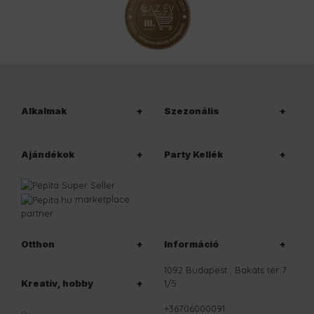
Alkalmak
Szezonális
Ajándékok
Party Kellék
marketplace
partner
Otthon
Információ
1092 Budapest , Bakáts tér 7.
Kreatív, hobby
1/5
+36706000091