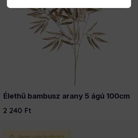
Élethű bambusz arany 5 ágú 100cm
2 240
Ft
Nem vásárolható!