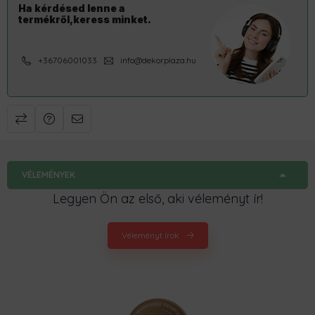
Ha kérdésed lenne a
termékről,keress minket.
+36706001033
info@dekorplaza.hu
VÉLEMÉNYEK
Legyen Ön az első, aki véleményt ír!
Véleményt írok