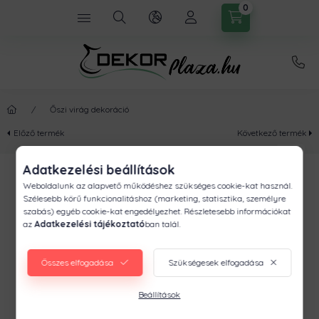
0
Őszi virág dekoráció
Előző termék
Következő termék
Adatkezelési beállítások
Weboldalunk az alapvető működéshez szükséges cookie-kat használ.
Szélesebb körű funkcionalitáshoz (marketing, statisztika, személyre
szabás) egyéb cookie-kat engedélyezhet. Részletesebb információkat
az
Adatkezelési tájékoztató
ban talál.
Összes elfogadása
Szükségesek elfogadása
Beállítások